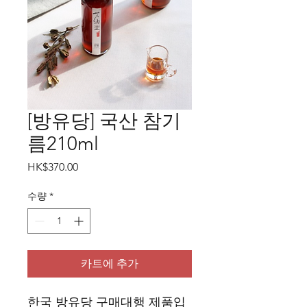
[방유당] 국산 참기
름210ml
가
HK$370.00
격
수량
*
카트에 추가
한국 방유당 구매대행 제품입